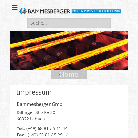
Eine weitere WordPress Website
Bammesberger
GmbH
Suchen
nach:
•
•
•
•
Home
V
e
Impressum
r
ö
Bammesberger GmbH
f
Dillinger Straße 30
f
66822 Lebach
e
n
Tel
.: (+49) 68 81 / 5 11 44
t
Fax
.: (+49) 68 81 / 5 29 14