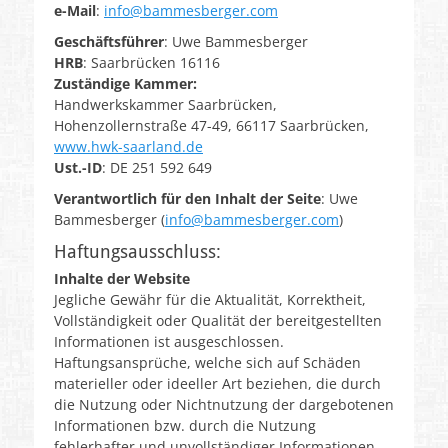
l
e-Mail
:
info@bammesberger.com
i
Geschäftsführer
: Uwe Bammesberger
c
HRB
: Saarbrücken 16116
h
Zuständige Kammer:
t
Handwerkskammer Saarbrücken,
a
Hohenzollernstraße 47-49, 66117 Saarbrücken,
m
www.hwk-saarland.de
V
Ust.-ID
: DE 251 592 649
o
n
Verantwortlich für den Inhalt der Seite
: Uwe
U
Bammesberger
(
info@bammesberger.com
)
w
Haftungsausschluss:
e
Inhalte der Website
B
Jegliche Gewähr für die Aktualität, Korrektheit,
a
Vollständigkeit oder Qualität der bereitgestellten
m
Informationen ist ausgeschlossen.
m
Haftungsansprüche, welche sich auf Schäden
e
materieller oder ideeller Art beziehen, die durch
s
die Nutzung oder Nichtnutzung der dargebotenen
b
Informationen bzw. durch die Nutzung
e
fehlerhafter und unvollständiger Informationen