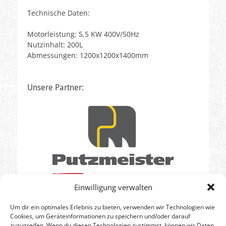
a
Technische Daten:
m
V
Motorleistung: 5,5 KW 400V/50Hz
o
Nutzinhalt: 200L
n
Abmessungen: 1200x1200x1400mm
U
w
e
Unsere Partner:
B
a
m
m
e
s
b
e
r
g
Einwilligung verwalten
e
r
Um dir ein optimales Erlebnis zu bieten, verwenden wir Technologien wie
Cookies, um Geräteinformationen zu speichern und/oder darauf
zuzugreifen. Wenn du diesen Technologien zustimmst, können wir Daten