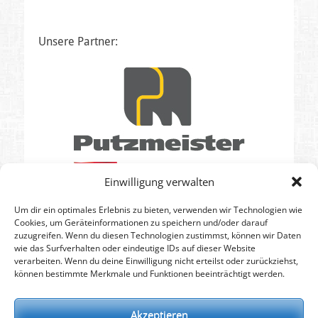
a
m
V
Unsere Partner:
o
n
U
w
e
B
a
m
m
Einwilligung verwalten
e
s
Um dir ein optimales Erlebnis zu bieten, verwenden wir Technologien wie
b
Cookies, um Geräteinformationen zu speichern und/oder darauf
e
zuzugreifen. Wenn du diesen Technologien zustimmst, können wir Daten
r
wie das Surfverhalten oder eindeutige IDs auf dieser Website
g
verarbeiten. Wenn du deine Einwilligung nicht erteilst oder zurückziehst,
e
können bestimmte Merkmale und Funktionen beeinträchtigt werden.
r
Suchen
nach:
Akzeptieren